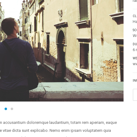
ra
CL
Ha
SC
We
DU
6 
WE
w
IN
tatem accusantium doloremque laudantium, totam rem aperiam, eaque
atae vitae dicta sunt explicabo. Nemo enim ipsam voluptatem quia