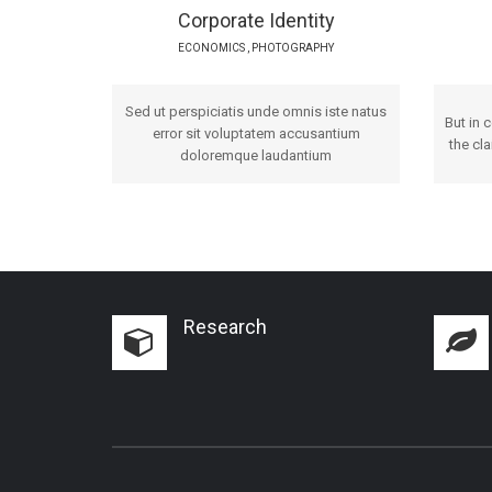
Corporate Identity
ECONOMICS
,
PHOTOGRAPHY
Sed ut perspiciatis unde omnis iste natus
But in 
error sit voluptatem accusantium
the cla
doloremque laudantium
Research