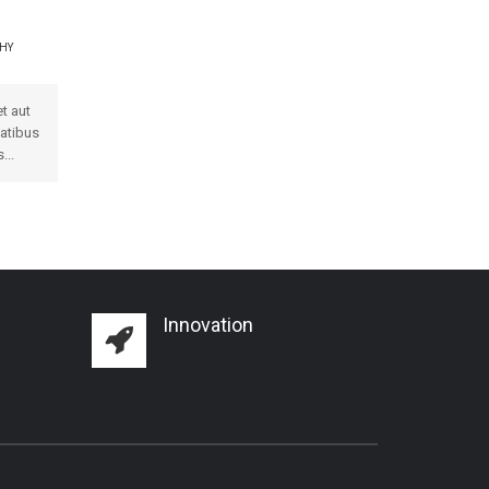
HY
t aut
tatibus
...
Innovation