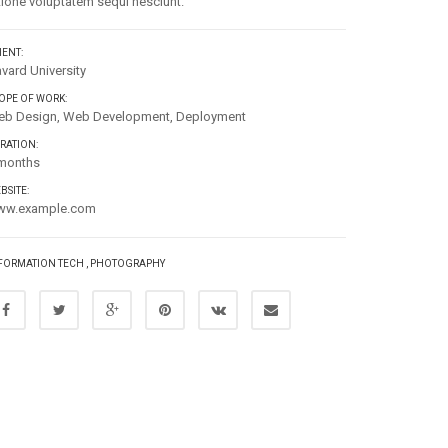
tione voluptatem sequi nesciunt.
IENT:
vard University
OPE OF WORK:
b Design, Web Development, Deployment
RATION:
months
BSITE:
ww.example.com
FORMATION TECH
,
PHOTOGRAPHY