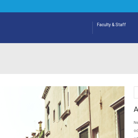
Faculty & Staff
A
Ne
od