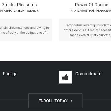
Greater Pleasures
Power Of Choice
INFORMATION TECH
,
RESEARCH
INFORMATION TECH
,
PHOTOGRAP
Temporibus autem quibusdam e
certain circumstances and owing to
officiis debitis aut rerum necessi
ims of duty or the obligations of...
saepe eveniet ut et voluptates
Engage
Commitment
ENROLL TODAY